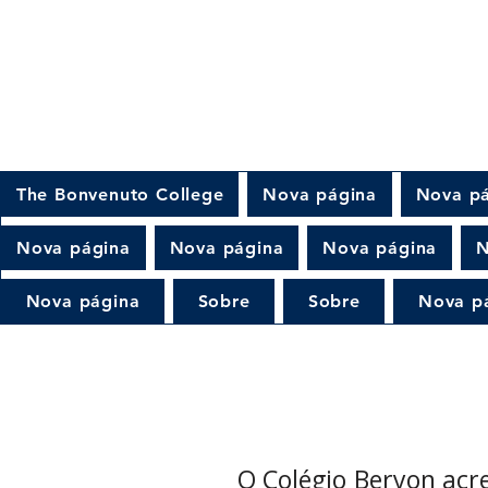
The Bonvenuto College
Nova página
Nova p
Nova página
Nova página
Nova página
N
Nova página
Sobre
Sobre
Nova p
O Colégio Beryon acr