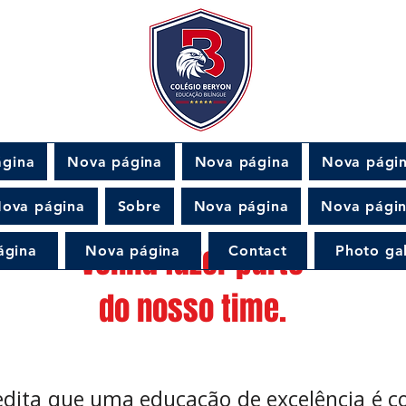
ágina
Nova página
Nova página
Nova pági
ova página
Sobre
Nova página
Nova pági
Venha fazer parte
ágina
Nova página
Contact
Photo gal
do nosso time.
edita que uma educação de excelência é c