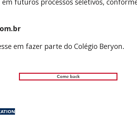
s em futuros processos seletivos, conform
com.br
sse em fazer parte do Colégio Beryon.
Come back
ZATION
Rua Dona Benedita, 185
Vila Rosália / Guarulhos
We are a family owned and operated business.