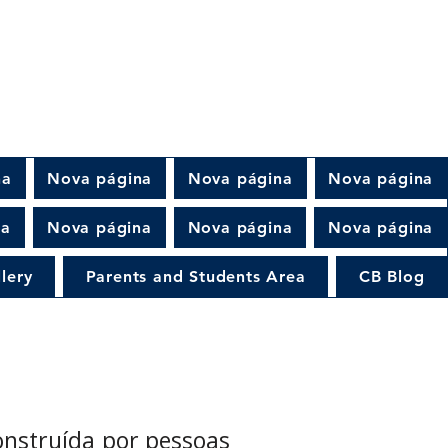
na
Nova página
Nova página
Nova página
na
Nova página
Nova página
Nova página
lery
Parents and Students Area
CB Blog
onstruída por pessoas