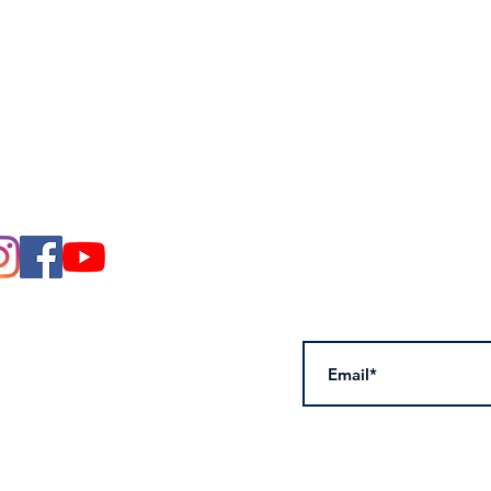
CEP:
07072-130
of all the news
 OUR NEWSLETTER