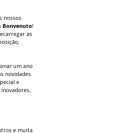
s nossos 
o Bonvenuto
! 
ecarregar as 
posição, 
ionar um ano 
as novidades 
pecial e 
 inovadores, 
tros e muita 