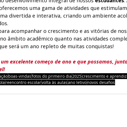
no desenvolvimento integral de nossos 
estudantes
.
, oferecemos uma gama de atividades que estimulam
ma divertida e interativa, criando um ambiente aco
dos.
ara acompanhar o crescimento e as vitórias de nos
o no âmbito acadêmico quanto nas atividades compl
ue será um ano repleto de muitas conquistas!
um excelente começo de ano e que possamos, juntos
l!
ação
boas-vindas
fotos do primeiro dia
2025
crescimento e aprendiz
ola
reencontro escolar
volta às aulas
ano letivo
novos desafios