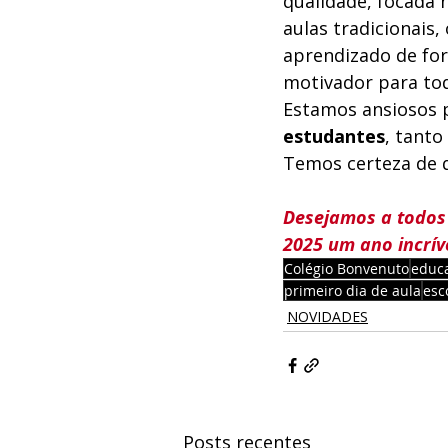
qualidade, focada 
aulas tradicionais
aprendizado de for
motivador para to
Estamos ansiosos p
estudantes
, tant
Temos certeza de q
Desejamos a todos 
2025 um ano incríve
Colégio Bonvenuto
educ
primeiro dia de aula
esc
NOVIDADES
Posts recentes