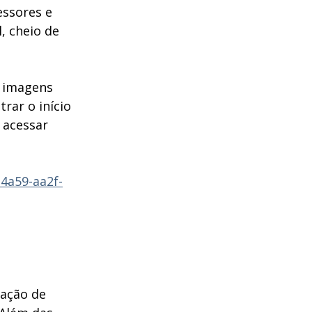
essores e 
 cheio de 
s imagens 
ar o início 
 acessar 
4a59-aa2f-
ação de 