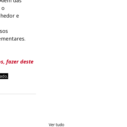
 Além das 
 o 
lhedor e 
sos 
ementares. 
, fazer deste 
ado.
Ver tudo