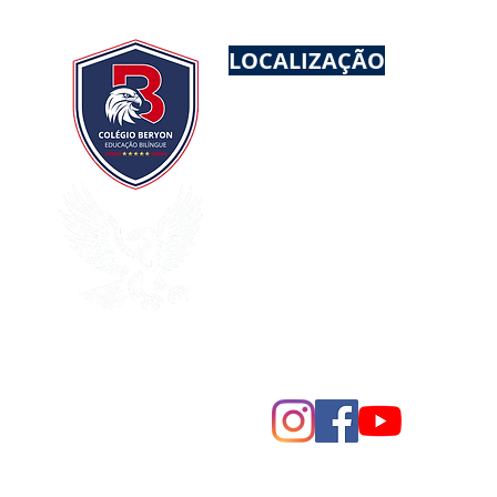
LOCALIZAÇÃO
EDUCAÇÃO INFANTIL AO EN
UNIDADE I
- Rua Dona Bened
Vila Rosália/Guarulhos
UNIDADE II (INFANTIL)
- Ru
Vila Rosália/Guarulhos
CEP:
07072-130