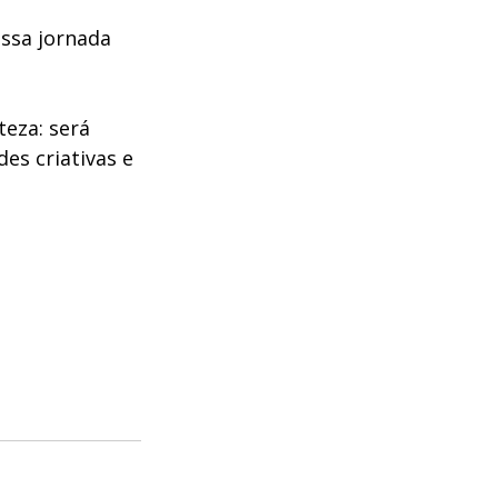
ssa jornada 
eza: será 
es criativas e 