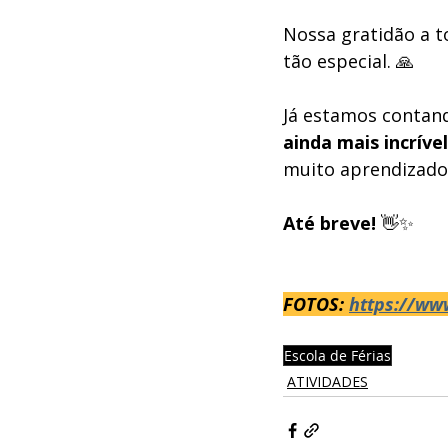
Nossa gratidão a t
tão especial. 🙏
Já estamos contand
ainda mais incrível
muito aprendizado,
Até breve!
 👋✨
FOTOS: 
https://ww
Escola de Férias
ATIVIDADES