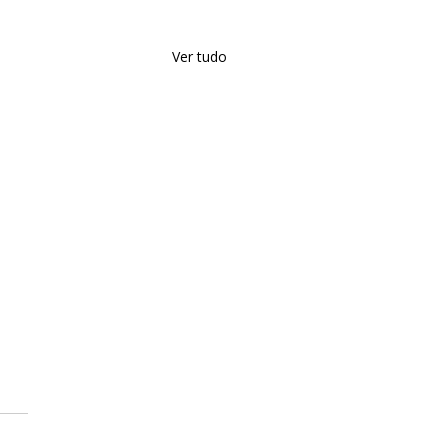
Ver tudo
as.
ções