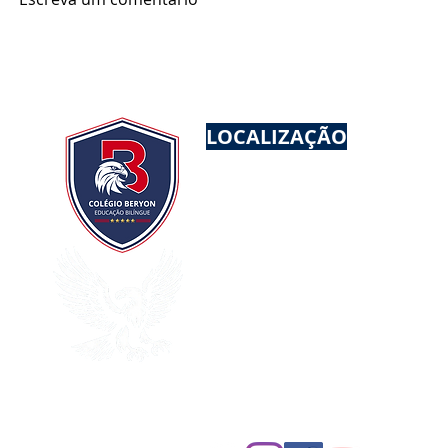
desenvolvimento,
inesquecíve
confiança e superação no
Colégio Beryon
LOCALIZAÇÃO
EDUCAÇÃO INFANTIL AO EN
UNIDADE I
- Rua Dona Bened
Vila Rosália/Guarulhos
UNIDADE II (INFANTIL)
- Ru
Vila Rosália/Guarulhos
CEP:
07072-130