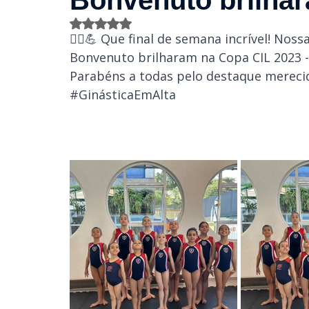
Bonvenuto brilha
Avaliado com NaN de 5 estrelas.
🤸‍♀️💪 Que final de semana incrível! Nos
Bonvenuto brilharam na Copa CIL 2023 - 
Parabéns a todas pelo destaque merecid
#GinásticaEmAlta